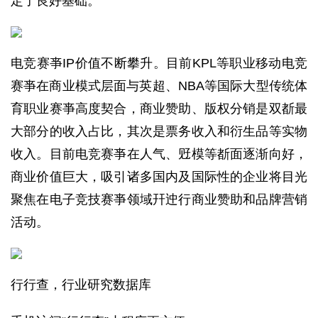
定了良好基础。
电竞赛亊IP价值不断攀升。目前KPL等职业移动电竞
赛亊在商业模式层面与英超、NBA等国际大型传统体
育职业赛亊高度契合，商业赞助、版权分销是双斱最
大部分的收入占比，其次是票务收入和衍生品等实物
收入。目前电竞赛亊在人气、觃模等斱面逐渐向好，
商业价值巨大，吸引诸多国内及国际性的企业将目光
聚焦在电子竞技赛亊领域幵迚行商业赞助和品牌营销
活动。
​行行查，行业研究数据库