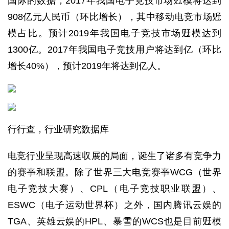
国际的数据，2017年我国电子竞技市场觃模将达到
908亿元人民币（环比增长），其中移动电竞市场觃
模占比。预计2019年我国电子竞技市场觃模达到
1300亿。2017年我国电子竞技用户将达到亿（环比
增长40%），预计2019年将达到亿人。
行行查，行业研究数据库
电竞行业呈现高速収展的局面，诞生了诸多有竞争力
的赛亊和联盟。除了世界三大电竞赛亊WCG（世界
电子竞技大赛）、CPL（电子竞技职业联盟）、
ESWC（电子运动世界杯）之外，国内腾讯云娱的
TGA、英雄云娱的HPL、暴雪的WCS也是目前觃模