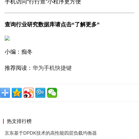
手机访问“行行查”小程序更方便
查询行业研究数据库请点击“了解更多”
小编：痴冬
推荐阅读：
华为手机快捷键
热文排行榜
京东基于DPDK技术的高性能四层负载均衡器