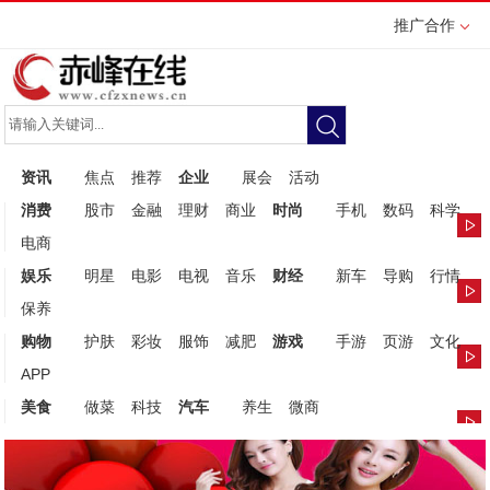
推广合作
资讯
焦点
推荐
企业
展会
活动
消费
股市
金融
理财
商业
时尚
手机
数码
科学
电商
娱乐
明星
电影
电视
音乐
财经
新车
导购
行情
保养
购物
护肤
彩妆
服饰
减肥
游戏
手游
页游
文化
APP
美食
做菜
科技
汽车
养生
微商