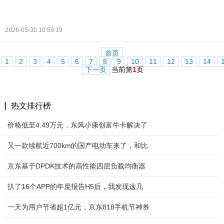
2026-05-30 10:59:19
首页
1
2
3
4
5
6
7
8
9
10
11
12
13
14
下一页
当前第
1
页
热文排行榜
价格低至4.49万元，东风小康创富牛卡解决了
又一款续航近700km的国产电动车来了，和比
京东基于DPDK技术的高性能四层负载均衡器
扒了16个APP的年度报告H5后，我发现这几
一天为用户节省超1亿元，京东818手机节神券