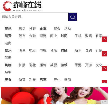
资讯
焦点
推荐
企业
展会
活动
消费
股市
金融
理财
商业
时尚
手机
数码
科学
电商
娱乐
明星
电影
电视
音乐
财经
新车
导购
行情
保养
购物
护肤
彩妆
服饰
减肥
游戏
手游
页游
文化
APP
美食
做菜
科技
汽车
养生
微商
广告