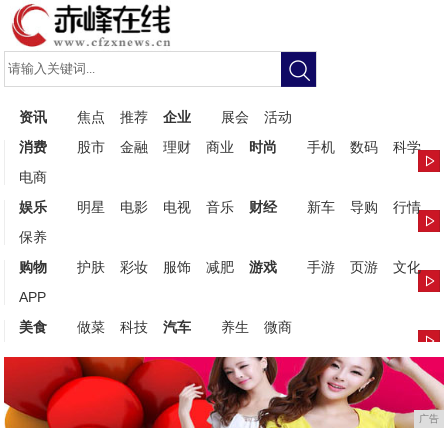
资讯
焦点
推荐
企业
展会
活动
消费
股市
金融
理财
商业
时尚
手机
数码
科学
电商
娱乐
明星
电影
电视
音乐
财经
新车
导购
行情
保养
购物
护肤
彩妆
服饰
减肥
游戏
手游
页游
文化
APP
美食
做菜
科技
汽车
养生
微商
广告