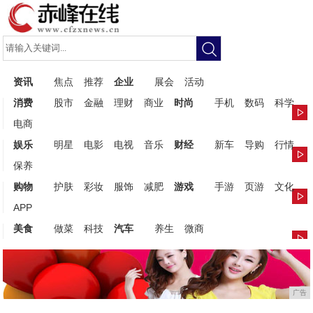
资讯
焦点
推荐
企业
展会
活动
消费
股市
金融
理财
商业
时尚
手机
数码
科学
电商
娱乐
明星
电影
电视
音乐
财经
新车
导购
行情
保养
购物
护肤
彩妆
服饰
减肥
游戏
手游
页游
文化
APP
美食
做菜
科技
汽车
养生
微商
广告