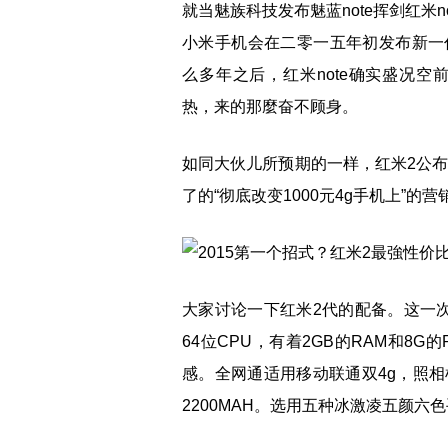
就当魅族科技发布魅蓝note挥剑红米
小米手机会在二零一五年初发布新一
么多年之后，红米note确实盛况空
热，来的那麼奋不顾身。
如同大伙儿所预期的一样，红米2公布
了的“彻底改变1000元4g手机上”的
大家讨论一下红米2代的配备。这一次
64位CPU，有着2GB的RAM和8G
感。全网通适用移动联通双4g，照
2200MAH。选用五种冰激凌五颜六