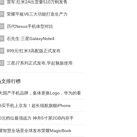
雷军:红米2A出货量510万刚发售
33
15-07-27 05:28:00 创作者：刘可昕中关村在线信息：
荣耀平板V6三大功能打造生产力
05
]
购买前生产主力买后爱奇艺视频”，一直是顾客选购平
历代Nexus手机体型对比
15
脑电脑上的较大
[详细]
之家（www.ithome.com）：Nexus的发展：各代
石先生:三星GalaxyNote4
34
[详细]
Apple iPhone 6 一出，没人还记得 Samsung
[详细]
899元!红米3高配版正式发布
05
手机今日如期产生了新的“红米3指纹识别顶配版”，
三星J7系列正式发布,学起魅族使用
12
的地区很少但十
[详细]
上，三星除开大家都了解的S系列产品和Note系列产
，近些年的C
热文排行榜
[详细]
大国产手机品牌，集体更换Logo，华为的看
18买手机上京东！超长续航旗舰iPhone
00元档位最强战力 神舟5寸屏2GB内存手
耀智慧全场景全球发布荣耀MagicBook