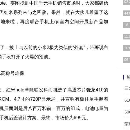
02:
note、妄图搅乱中国千元手机销售市场时，大家都确信
代红米系列来与之匹敌。果然，就在大伙儿希望了这
20
44:
[详细
前地来啦，再度联合手机上qq室内空间开展新产品加
“你
18:
板电
IT
11:
Nex
了，披上与以前的小米2极为类似的“外套”，带著说白
尽管 
10:
营销手段打开了火爆的预购。
小米
06:
升級
实际
品外
三
，红米note革除联发科而挑选了高通芯片骁龙410的
的ROM。4.7寸的720P显示屏，并宣称有极佳单手握着
6
相机层面则是后八百万和前二百万的组成，电池电量为
5
色手机后盖设计方案。最终，市场价为699元。
荣