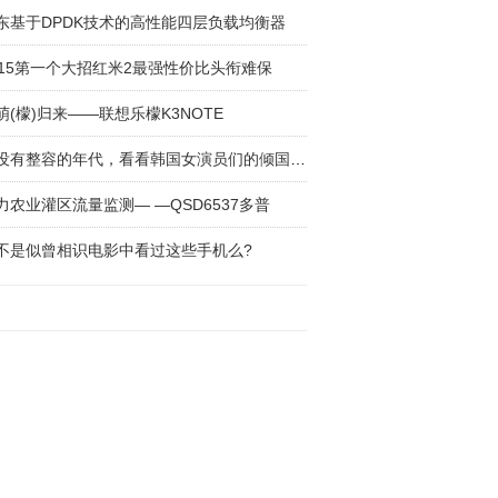
东基于DPDK技术的高性能四层负载均衡器
015第一个大招红米2最强性价比头衔难保
萌(檬)归来——联想乐檬K3NOTE
在没有整容的年代，看看韩国女演员们的倾国倾城
力农业灌区流量监测— —QSD6537多普
不是似曾相识电影中看过这些手机么?