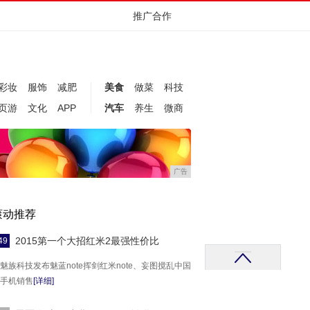
推广合作
彩妆
服饰
减肥
美食
做菜
科技
页游
文化
APP
汽车
养生
微商
广告
滚动推荐
2015第一个大招红米2最强性价比
49
魅族科技发布魅蓝note挥剑红米note、妄图搅乱中国
手机销售
[详细]