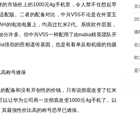
样的市场价上的1000元4g手机里，令人禁不住想起早
京
g适配版。二者的配备对比，中兴V5S不论是在外置五
2
MAH的电池电量上，均高过红米2代。系统软件层面，
骚
加分许多。但中兴V5S一样配用了由nubia精英团队开
nubia强劲的照相遗传基因，也是有着单反相机级的拍摄
助
是
统的配备和没有开创性的价钱，只有说彻底改变了红米
可以让华为公司再一次彻底改变1000元4g手机了。以
，其最強性价比高的称号恐早已难保。