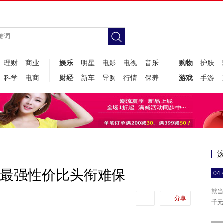
理财
商业
娱乐
明星
电影
电视
音乐
购物
护肤
科学
电商
财经
新车
导购
行情
保养
游戏
手游
米2最强性价比头衔难保
04:
就当
分享
千元