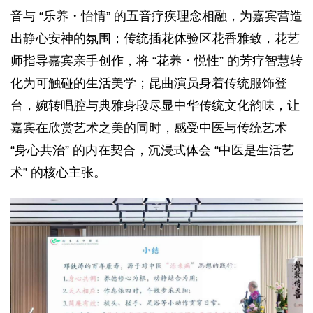
音与 “乐养・怡情” 的五音疗疾理念相融，为嘉宾营造
出静心安神的氛围；传统插花体验区花香雅致，花艺
师指导嘉宾亲手创作，将 “花养・悦性” 的芳疗智慧转
化为可触碰的生活美学；昆曲演员身着传统服饰登
台，婉转唱腔与典雅身段尽显中华传统文化韵味，让
嘉宾在欣赏艺术之美的同时，感受中医与传统艺术
“身心共治” 的内在契合，沉浸式体会 “中医是生活艺
术” 的核心主张。