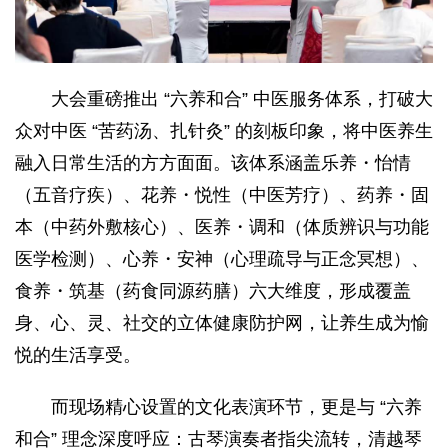
大会重磅推出 “六养和合” 中医服务体系，打破大
众对中医 “苦药汤、扎针灸” 的刻板印象，将中医养生
融入日常生活的方方面面。该体系涵盖乐养・怡情
（五音疗疾）、花养・悦性（中医芳疗）、药养・固
本（中药外敷核心）、医养・调和（体质辨识与功能
医学检测）、心养・安神（心理疏导与正念冥想）、
食养・筑基（药食同源药膳）六大维度，形成覆盖
身、心、灵、社交的立体健康防护网，让养生成为愉
悦的生活享受。
而现场精心设置的文化表演环节，更是与 “六养
和合” 理念深度呼应：古琴演奏者指尖流转，清越琴