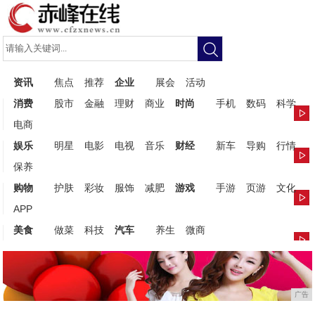
资讯
焦点
推荐
企业
展会
活动
消费
股市
金融
理财
商业
时尚
手机
数码
科学
电商
娱乐
明星
电影
电视
音乐
财经
新车
导购
行情
保养
购物
护肤
彩妆
服饰
减肥
游戏
手游
页游
文化
APP
美食
做菜
科技
汽车
养生
微商
广告