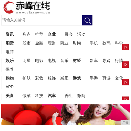
资讯
焦点
推荐
企业
展会
活动
消费
股市
金融
理财
商业
时尚
手机
数码
科学
电商
娱乐
明星
电影
电视
音乐
财经
新车
导购
行情
保养
购物
护肤
彩妆
服饰
减肥
游戏
手游
页游
文化
APP
美食
做菜
科技
汽车
养生
微商
广告