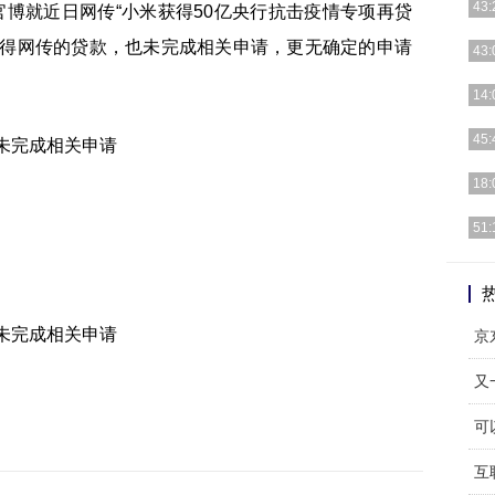
43:
官博就近日网传“小米获得50亿央行抗击疫情专项再贷
获得网传的贷款，也未完成相关申请，更无确定的申请
忙碌
43:
调且
此外
14:
份榜
Stra
45:
当然
18:
三年
从外
51:
理控
不过
19
京
又
可