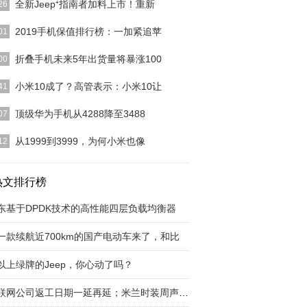
全新Jeep⁺指南者加料上市！重新
26
于工作中，无暇欣赏生活中真正的色彩，让我们对单
2019手机保值排行榜：一加紧追苹
01
枯燥的生活SAY
[详细]
这份保值率榜单还列出了一份“联名手机保值榜”，这
折叠手机未来5年出货量将暴涨100
00
单中排在前四名
[详细]
tegyAnalytics副总监Ville-Petteri U
[详细]
小米10成了？高管表示：小米10让
41
了，除了以上的事实外，其实小米6到了现在已经有
顶级华为手机从4288降至3488
07
时间了，也是时候
[详细]
观来看，华为P30的正面是6.1英寸OLED屏幕，并合
从1999到3999，为何小米也像
12
制下巴宽
[详细]
几年之后，小米手机的价格也越来越贵，不再是
99元了，而时间走到
热文排行榜
[详细]
东基于DPDK技术的高性能四层负载均衡器
一款续航近700km的国产电动车来了，和比
以上绿牌的Jeep，你心动了吗？
互联网公司返工日期一延再延；米兰时装周声援中