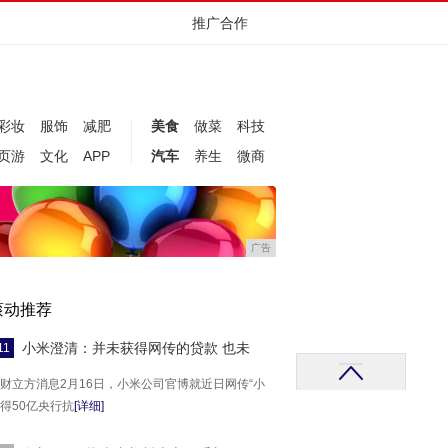
推广合作
彩妆
服饰
减肥
美食
做菜
科技
页游
文化
APP
汽车
养生
微商
广告
滚动推荐
小米澄清：并未获得网传的贷款 也未
11
财立方消息2月16日，小米公司官博就近日网传“小
得50亿央行抗
[详细]