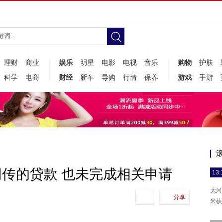
理财
商业
娱乐
明星
电影
电视
音乐
购物
护肤
科学
电商
财经
新车
导购
行情
保养
游戏
手游
传的贷款 也未完成相关申请
13:
大河
分享
米获