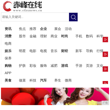
资讯
焦点
推荐
企业
展会
活动
消费
股市
金融
理财
商业
时尚
手机
数码
科学
电商
娱乐
明星
电影
电视
音乐
财经
新车
导购
行情
保养
购物
护肤
彩妆
服饰
减肥
游戏
手游
页游
文化
APP
美食
做菜
科技
汽车
养生
微商
广告