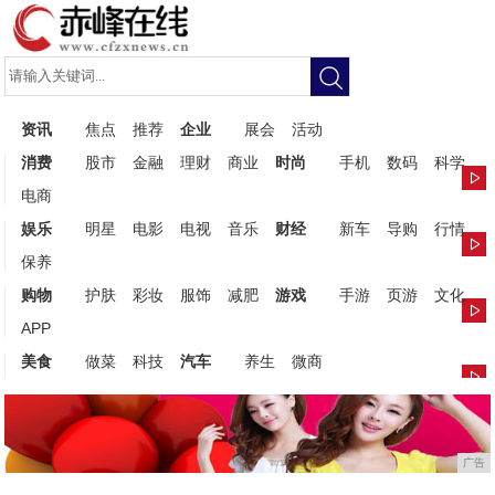
资讯
焦点
推荐
企业
展会
活动
消费
股市
金融
理财
商业
时尚
手机
数码
科学
电商
娱乐
明星
电影
电视
音乐
财经
新车
导购
行情
保养
购物
护肤
彩妆
服饰
减肥
游戏
手游
页游
文化
APP
美食
做菜
科技
汽车
养生
微商
广告