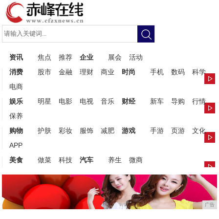
资讯
焦点
推荐
企业
展会
活动
消费
股市
金融
理财
商业
时尚
手机
数码
科学
电商
娱乐
明星
电影
电视
音乐
财经
新车
导购
行情
保养
购物
护肤
彩妆
服饰
减肥
游戏
手游
页游
文化
APP
美食
做菜
科技
汽车
养生
微商
广告