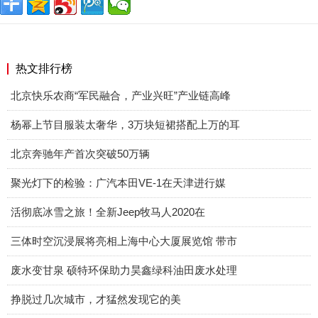
热文排行榜
北京快乐农商“军民融合，产业兴旺”产业链高峰
杨幂上节目服装太奢华，3万块短裙搭配上万的耳
北京奔驰年产首次突破50万辆
聚光灯下的检验：广汽本田VE-1在天津进行媒
活彻底冰雪之旅！全新Jeep牧马人2020在
三体时空沉浸展将亮相上海中心大厦展览馆 带市
废水变甘泉 硕特环保助力昊鑫绿科油田废水处理
挣脱过几次城市，才猛然发现它的美