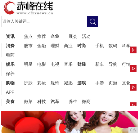
资讯
焦点
推荐
企业
展会
活动
消费
股市
金融
理财
商业
时尚
手机
数码
科学
电商
娱乐
明星
电影
电视
音乐
财经
新车
导购
行情
保养
购物
护肤
彩妆
服饰
减肥
游戏
手游
页游
文化
APP
美食
做菜
科技
汽车
养生
微商
广告