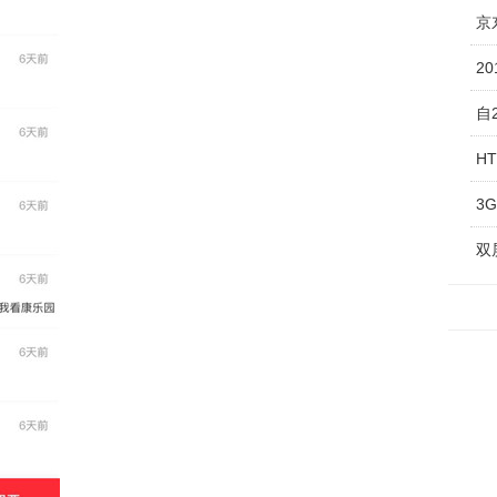
京
2
自
H
3
双