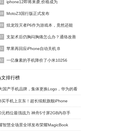
iphone12即将来袭,价格成为
41
在许多盆友的心里，国产智能手机尽管在中国的销售
MotoZ3国行版正式发布
59
目共睹，可是放进
[详细]
前的8月2号，摩托罗拉手机在美国芝加哥总公司公
炫龙毁灭者P6作为游戏本，竟然还能
39
最新款的旗舰机，
[详细]
Conline 单机评测】炫龙游戏本自诞生之日到现在已
支架术后仍胸闷胸痛怎么办？通络改善
07
近3年的
[详细]
床上，常见有些冠心病患者在放置了支架以后，胸
苹果再回应iPhone自动关机:B
52
胸闷等临床症状仍然
[详细]
hone再答复iPhone自动开关机：Bug已修补对于
一亿像素的手机降价了小米10256
32
one
[详细]
10由小米手机于今年 2月份在中国公布，是小米手机
打造出的旗舰
热文排行榜
[详细]
大国产手机品牌，集体更换Logo，华为的看
18买手机上京东！超长续航旗舰iPhone
00元档位最强战力 神舟5寸屏2GB内存手
耀智慧全场景全球发布荣耀MagicBook