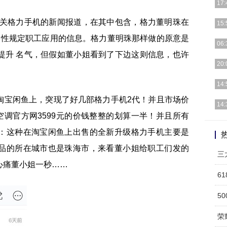
17:
有关格力手机的新闻报道，在其中包含，格力董明珠在
时下
15:
量有
制性规定职工应用的信息。格力董明珠那样做的原意是
在以
06:
布了
提升 名气，但假如董小姐看到了下边这则信息，也许
【P
20:
经有
在临
14:
痛、
淘宝闲鱼上，突现了好几部格力手机2代！并且市场价
iP
14:
iPh
格力空调官方网3599元的价钱整整的划算一半！并且所有
小米
：这种在淘宝闲鱼上出售的全新升级格力手机主要是
用心
品的所在城市也是珠海市，来看董小姐给职工们发的
三
心痛董小姐一秒……
6
5
荣