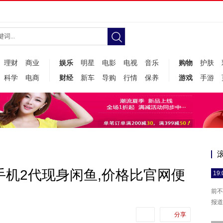
理财
商业
娱乐
明星
电影
电视
音乐
购物
护肤
科学
电商
财经
新车
导购
行情
保养
游戏
手游
手机2代现身闲鱼,价格比官网便
19:
前不
报道
分享