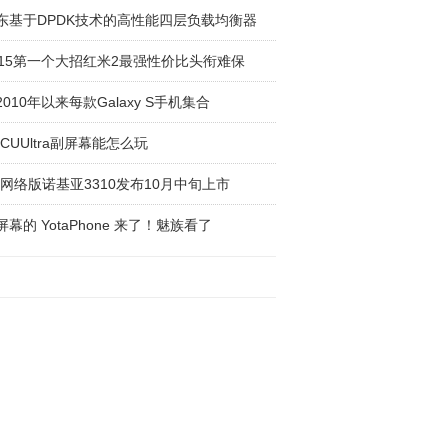
东基于DPDK技术的高性能四层负载均衡器
015第一个大招红米2最强性价比头衔难保
2010年以来每款Galaxy S手机集合
TCUUltra副屏幕能怎么玩
G网络版诺基亚3310发布10月中旬上市
屏幕的 YotaPhone 来了！魅族看了