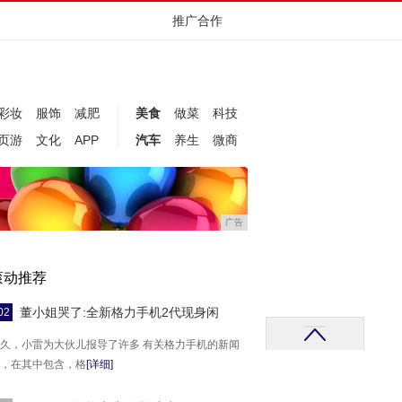
推广合作
彩妆
服饰
减肥
美食
做菜
科技
页游
文化
APP
汽车
养生
微商
广告
滚动推荐
董小姐哭了:全新格力手机2代现身闲
02
久，小雷为大伙儿报导了许多 有关格力手机的新闻
，在其中包含，格
[详细]