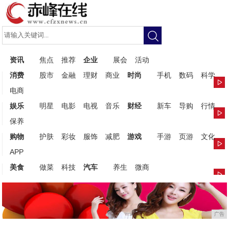
资讯
焦点
推荐
企业
展会
活动
消费
股市
金融
理财
商业
时尚
手机
数码
科学
电商
娱乐
明星
电影
电视
音乐
财经
新车
导购
行情
保养
购物
护肤
彩妆
服饰
减肥
游戏
手游
页游
文化
APP
美食
做菜
科技
汽车
养生
微商
广告