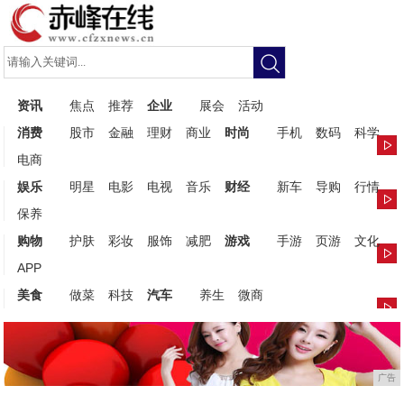
资讯
焦点
推荐
企业
展会
活动
消费
股市
金融
理财
商业
时尚
手机
数码
科学
电商
娱乐
明星
电影
电视
音乐
财经
新车
导购
行情
保养
购物
护肤
彩妆
服饰
减肥
游戏
手游
页游
文化
APP
美食
做菜
科技
汽车
养生
微商
广告