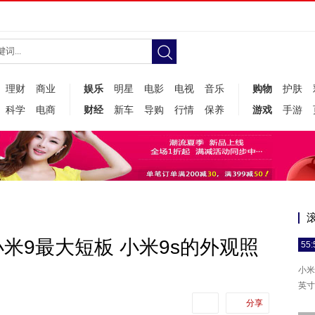
理财
商业
娱乐
明星
电影
电视
音乐
购物
护肤
科学
电商
财经
新车
导购
行情
保养
游戏
手游
米9最大短板 小米9s的外观照
55:
小米
英寸
分享