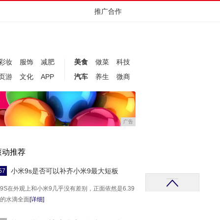
推广合作
彩妆
服饰
减肥
美食
做菜
科技
页游
文化
APP
汽车
养生
微商
广告
滚动推荐
小米9s是否可以补齐小米9最大短板
57
9S在外观上和小米9几乎没有差别，正面依然是6.39
的水滴全面
[详细]