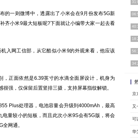
31:
布的一则微博中，透露出了小米会在9月份发布5G新
由于
06:
导致
以补齐小米9最大短板呢?下面就让小编带大家一起去看
综合
40:
14
写在
18:
AX
在今
E的新机入网工信部，从它酷似小米9的外观来看，他应该
56:
HO
可广
34:
行图
左：
别，正面依然是6.39英寸的水滴全面屏设计，机身为
出选
体感很强，仅保留后置竖排三摄，支持屏幕指纹解锁。
京
5 Plus处理器，电池容量会升级到4000mAh，最高
又
九电量较小的短板，而且此次小米9S会有5G版，将会
可
5G全网通。
华