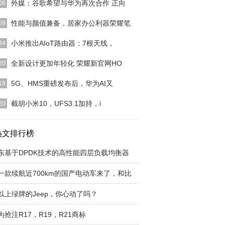
外媒：谷歌希望与华为再次合作 正向
06
某些原因，华为手机无法在预装谷歌GMS服务，这
性能与颜值兼备，居家办公利器荣耀笔
59
华为手机在海外市
[详细]
来看，在目前的主流价位的笔记本中，荣耀笔记本
小米推出AIoT路由器：7根天线，
34
锐龙版和联想小新A
[详细]
最后：我写这篇评测的时候，这款小米AIoT路由器
全新设计更加年轻化 荣耀新官网HO
20
3600大概已
[详细]
年的周年庆上，荣耀官方宣布全新的荣耀官网
5G、HMS重磅发布后，华为AI又
18
NOR.CN正式上线。
[详细]
泛应用于科学研究与商业创新，让研究人员更快的进
截胡小米10，UFS3.1加持，i
20
像、视频等AI模
[详细]
iQOO3 右：小米10如果要在小米10和iQOO 3之间做
择
热文排行榜
[详细]
东基于DPDK技术的高性能四层负载均衡器
一款续航近700km的国产电动车来了，和比
以上绿牌的Jeep，你心动了吗？
为抢注R17，R19，R21商标