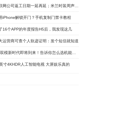
互联网公司返工日期一延再延；米兰时装周声援中
用iPhone解锁开门？手机复制门禁卡教程
了16个APP的年度报告H5后，我发现这几
大运营商可查个人轨迹证明：发个短信就知道
5G双模新时代即将到来！告诉你怎么选机能获得
5英寸4KHDR人工智能电视 大屏娱乐真的