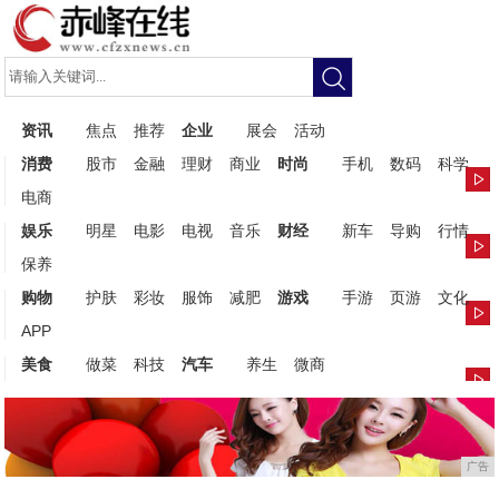
资讯
焦点
推荐
企业
展会
活动
消费
股市
金融
理财
商业
时尚
手机
数码
科学
电商
娱乐
明星
电影
电视
音乐
财经
新车
导购
行情
保养
购物
护肤
彩妆
服饰
减肥
游戏
手游
页游
文化
APP
美食
做菜
科技
汽车
养生
微商
广告