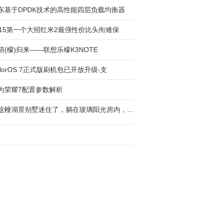
东基于DPDK技术的高性能四层负载均衡器
015第一个大招红米2最强性价比头衔难保
萌(檬)归来——联想乐檬K3NOTE
olorOS 7正式版刷机包已开放升级-支
为荣耀7配置参数解析
被这幢湖景别墅迷住了，躺在玻璃阳光房内，享受