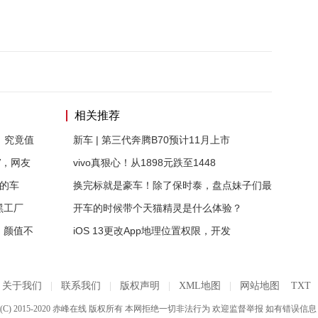
相关推荐
，究竟值
新车 | 第三代奔腾B70预计11月上市
V，网友
vivo真狠心！从1898元跌至1448
的车
换完标就是豪车！除了保时泰，盘点妹子们最
黑工厂
开车的时候带个天猫精灵是什么体验？
，颜值不
iOS 13更改App地理位置权限，开发
关于我们
|
联系我们
|
版权声明
|
XML地图
|
网站地图
TXT
C) 2015-2020 赤峰在线 版权所有 本网拒绝一切非法行为 欢迎监督举报 如有错误信