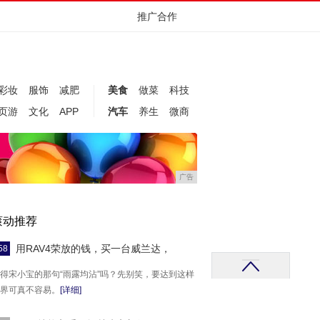
推广合作
彩妆
服饰
减肥
美食
做菜
科技
页游
文化
APP
汽车
养生
微商
广告
滚动推荐
用RAV4荣放的钱，买一台威兰达，
58
得宋小宝的那句“雨露均沾”吗？先别笑，要达到这样
界可真不容易。
[详细]