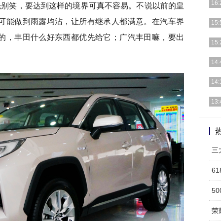
先别笑，要达到这样的境界可真不容易。不说以前的皇
16:
可能做到雨露均沾，让所有继承人都满意。在汽车界
说起
15:
耳濡
的，丰田什么好东西都优先给它；广汽丰田嘛，要出
要说
15:
而作
近日
14:
建完
从目
14:
占据
近日
13:
展正
每个
得起
三
6
5
荣