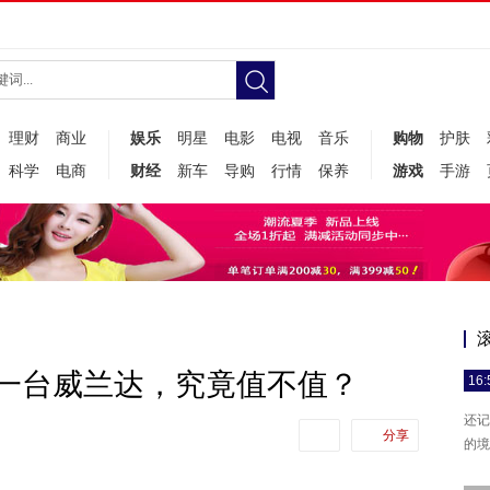
理财
商业
娱乐
明星
电影
电视
音乐
购物
护肤
科学
电商
财经
新车
导购
行情
保养
游戏
手游
买一台威兰达，究竟值不值？
16:
还记
分享
的境