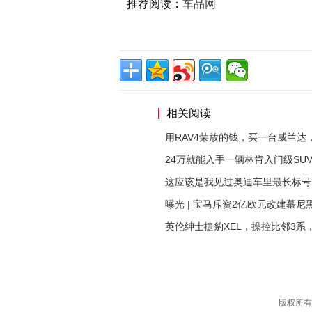
推荐阅读：
车品网
相关阅读
用RAV4荣放的钱，买一台威兰达
24万就能入手一辆林肯入门级SU
这应该是我见过奥迪车里最长标号
曝光 | 宝马斥资2亿欧元改建慕尼
英伦绅士捷豹XEL，操控比邻3系
版权所有(