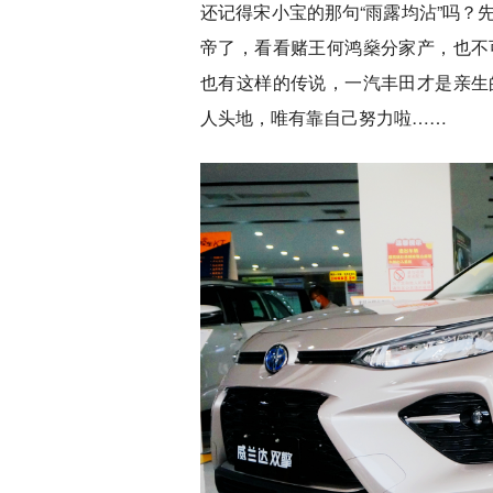
还记得宋小宝的那句“雨露均沾”吗？
帝了，看看赌王何鸿燊分家产，也不
也有这样的传说，一汽丰田才是亲生
人头地，唯有靠自己努力啦……