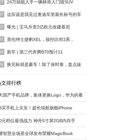
24万就能入手一辆林肯入门级SUV
27
豪车，并不是说每个人都向往，但都一定或多或少的
这应该是我见过奥迪车里最长标号的车
57
目染过，并且随着
[详细]
高级旗舰轿车，大家都会想到奔驰S级、宝马7系，
曝光 | 宝马斥资2亿欧元改建慕尼
21
为奥迪的旗舰级轿
[详细]
，宝马集团官方宣布，其在德国慕尼黑的工厂已经改
英伦绅士捷豹XEL，操控比邻3系，
47
成，可以开始生产
[详细]
前的消费情况来看，购车者年龄逐渐年轻化，90后
新车 | 第三代奔腾B70预计11
16
大多数。而年轻人
[详细]
，我们从相关渠道获悉，第三代奔腾B70将于北京车
换完标就是豪车！除了保时泰，盘点妹
43
式亮相，并于1
[详细]
人的心里都有一颗豪车梦，但并不是每个人都能够买
豪车。于是有的人
热文排行榜
[详细]
大国产手机品牌，集体更换Logo，华为的看
18买手机上京东！超长续航旗舰iPhone
00元档位最强战力 神舟5寸屏2GB内存手
耀智慧全场景全球发布荣耀MagicBook