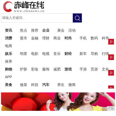
资讯
焦点
推荐
企业
展会
活动
消费
股市
金融
理财
商业
时尚
手机
数码
科学
电商
娱乐
明星
电影
电视
音乐
财经
新车
导购
行情
保养
购物
护肤
彩妆
服饰
减肥
游戏
手游
页游
文化
APP
美食
做菜
科技
汽车
养生
微商
广告