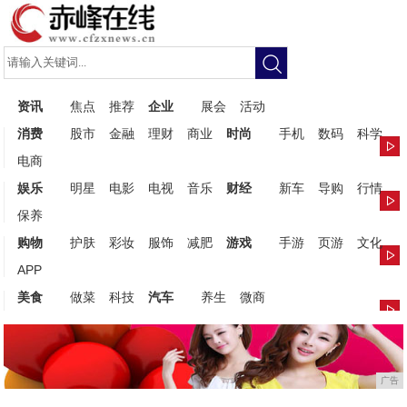
资讯
焦点
推荐
企业
展会
活动
消费
股市
金融
理财
商业
时尚
手机
数码
科学
电商
娱乐
明星
电影
电视
音乐
财经
新车
导购
行情
保养
购物
护肤
彩妆
服饰
减肥
游戏
手游
页游
文化
APP
美食
做菜
科技
汽车
养生
微商
广告