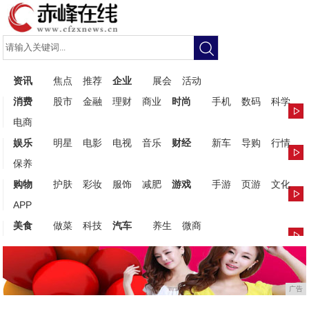
资讯
焦点
推荐
企业
展会
活动
消费
股市
金融
理财
商业
时尚
手机
数码
科学
电商
娱乐
明星
电影
电视
音乐
财经
新车
导购
行情
保养
购物
护肤
彩妆
服饰
减肥
游戏
手游
页游
文化
APP
美食
做菜
科技
汽车
养生
微商
广告