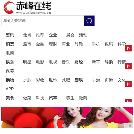
资讯
焦点
推荐
企业
展会
活动
消费
股市
金融
理财
商业
时尚
手机
数码
科学
电商
娱乐
明星
电影
电视
音乐
财经
新车
导购
行情
保养
购物
护肤
彩妆
服饰
减肥
游戏
手游
页游
文化
APP
美食
做菜
科技
汽车
养生
微商
广告